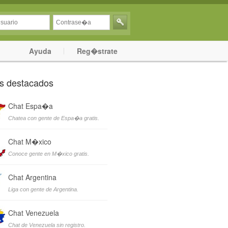
Ayuda
Reg�strate
s destacados
Chat Espa�a
Chatea con gente de Espa�a gratis.
Chat M�xico
Conoce gente en M�xico gratis.
Chat Argentina
Liga con gente de Argentina.
Chat Venezuela
Chat de Venezuela sin registro.