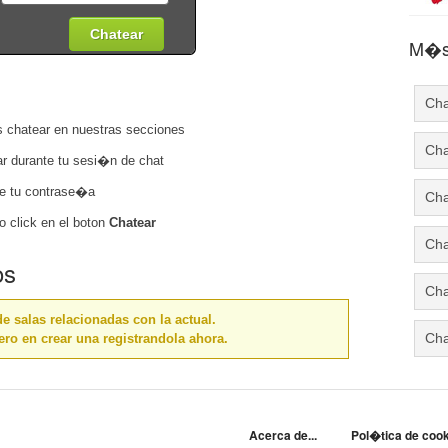
M�s 
Cha
s chatear en nuestras secciones
Cha
zar durante tu sesi�n de chat
e tu contrase�a
Cha
o click en el boton
Chatear
Cha
os
Cha
 salas relacionadas con la actual.
Cha
ero en crear una registrandola ahora.
Acerca de...
Pol�tica de coo