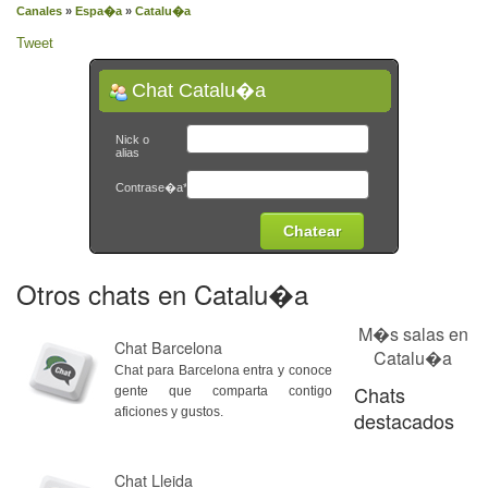
Canales
»
Espa�a
»
Catalu�a
Tweet
Chat Catalu�a
Nick o
alias
Contrase�a*
Otros chats en Catalu�a
M�s salas en
Chat Barcelona
Catalu�a
Chat para Barcelona entra y conoce
Chats
gente que comparta contigo
aficiones y gustos.
destacados
Chat Lleida