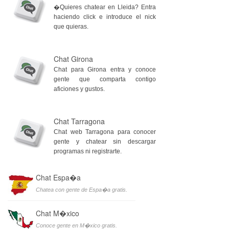
�Quieres chatear en Lleida? Entra
haciendo click e introduce el nick
que quieras.
Chat Girona
Chat para Girona entra y conoce
gente que comparta contigo
aficiones y gustos.
Chat Tarragona
Chat web Tarragona para conocer
gente y chatear sin descargar
programas ni registrarte.
Chat Espa�a
Chatea con gente de Espa�a gratis.
Chat M�xico
Conoce gente en M�xico gratis.