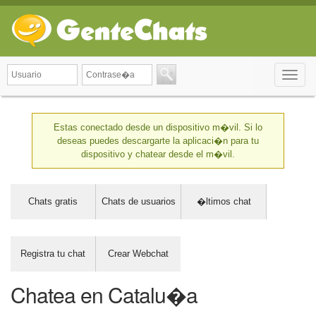
Toggle
naviga
Estas conectado desde un dispositivo m�vil. Si lo
deseas puedes descargarte la aplicaci�n para tu
dispositivo y chatear desde el m�vil.
Chats gratis
Chats de usuarios
�ltimos chat
Registra tu chat
Crear Webchat
Chatea en Catalu�a