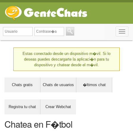
Toggle
naviga
Estas conectado desde un dispositivo m�vil. Si lo
deseas puedes descargarte la aplicaci�n para tu
dispositivo y chatear desde el m�vil.
Chats gratis
Chats de usuarios
�ltimos chat
Registra tu chat
Crear Webchat
Chatea en F�tbol