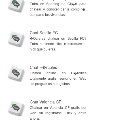
Entra en Sporting de Gij�n para
chatear y conocer gente como t�,
comparte tus vivencias.
Chat Sevilla FC
�Quieres chatear en Sevilla FC?
Entra haciendo click e introduce el
nick que quieras.
Chat H�rcules
Chatea online en H�rcules
totalmente gratis, sencillo en Web
sin programas ni registros.
Chat Valencia CF
Chatear en Valencia CF gratis por
web sin registrarse. Click y entra
ahora.