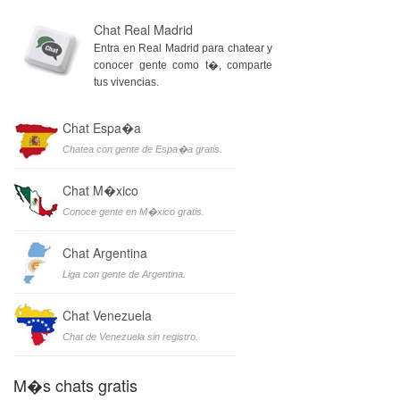
Chat Real Madrid
Entra en Real Madrid para chatear y
conocer gente como t�, comparte
tus vivencias.
Chat Espa�a
Chatea con gente de Espa�a gratis.
Chat M�xico
Conoce gente en M�xico gratis.
Chat Argentina
Liga con gente de Argentina.
Chat Venezuela
Chat de Venezuela sin registro.
M�s chats gratis