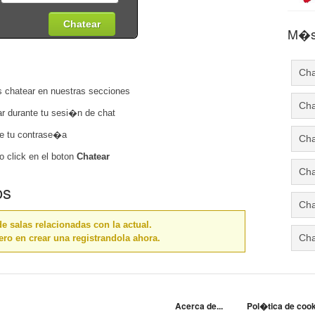
M�s 
Cha
s chatear en nuestras secciones
Cha
zar durante tu sesi�n de chat
e tu contrase�a
Cha
o click en el boton
Chatear
Cha
os
Cha
 salas relacionadas con la actual.
Cha
ero en crear una registrandola ahora.
Acerca de...
Pol�tica de coo