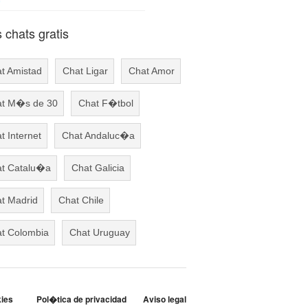
chats gratis
t Amistad
Chat Ligar
Chat Amor
t M�s de 30
Chat F�tbol
t Internet
Chat Andaluc�a
t Catalu�a
Chat Galicia
t Madrid
Chat Chile
t Colombia
Chat Uruguay
kies
Pol�tica de privacidad
Aviso legal