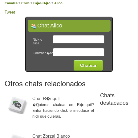
Canales
»
Chile
»
B�o-B�o
»
Alico
Tweet
Chat Alico
Nick o
alias
Contrase�a*
Otros chats relacionados
Chats
Chat R�nquil
destacados
�Quieres chatear en R�nquil?
Entra haciendo click e introduce el
nick que quieras.
Chat Zorzal Blanco