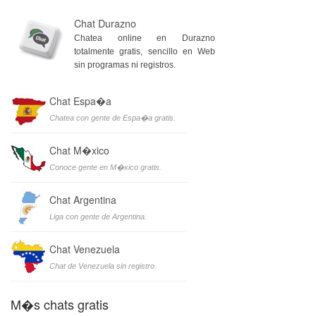
Chat Durazno
Chatea online en Durazno
totalmente gratis, sencillo en Web
sin programas ni registros.
Chat Espa�a
Chatea con gente de Espa�a gratis.
Chat M�xico
Conoce gente en M�xico gratis.
Chat Argentina
Liga con gente de Argentina.
Chat Venezuela
Chat de Venezuela sin registro.
M�s chats gratis