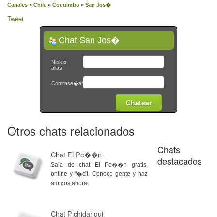
Canales
»
Chile
»
Coquimbo
»
San Jos�
Tweet
Chat San Jos�
Nick o
alias
Contrase�a*
Otros chats relacionados
Chats
Chat El Pe��n
destacados
Sala de chat El Pe��n gratis,
online y f�cil. Conoce gente y haz
amigos ahora.
Chat Pichidangui