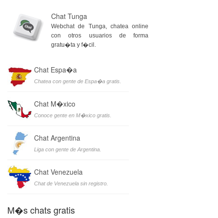
Chat Tunga
Webchat de Tunga, chatea online
con otros usuarios de forma
gratu�ta y f�cil.
Chat Espa�a
Chatea con gente de Espa�a gratis.
Chat M�xico
Conoce gente en M�xico gratis.
Chat Argentina
Liga con gente de Argentina.
Chat Venezuela
Chat de Venezuela sin registro.
M�s chats gratis