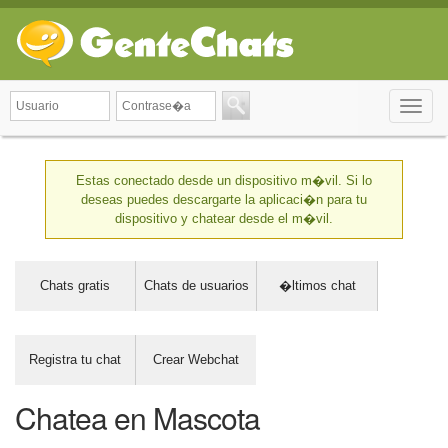
Toggle
naviga
Estas conectado desde un dispositivo m�vil. Si lo
deseas puedes descargarte la aplicaci�n para tu
dispositivo y chatear desde el m�vil.
Chats gratis
Chats de usuarios
�ltimos chat
Registra tu chat
Crear Webchat
Chatea en Mascota