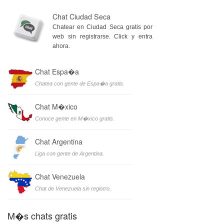
Chat Ciudad Seca
Chatear en Ciudad Seca gratis por
web sin registrarse. Click y entra
ahora.
Chat Espa�a
Chatea con gente de Espa�a gratis.
Chat M�xico
Conoce gente en M�xico gratis.
Chat Argentina
Liga con gente de Argentina.
Chat Venezuela
Chat de Venezuela sin registro.
M�s chats gratis