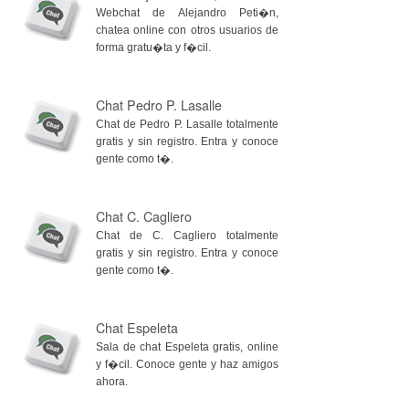
Webchat de Alejandro Peti�n,
chatea online con otros usuarios de
forma gratu�ta y f�cil.
Chat Pedro P. Lasalle
Chat de Pedro P. Lasalle totalmente
gratis y sin registro. Entra y conoce
gente como t�.
Chat C. Cagliero
Chat de C. Cagliero totalmente
gratis y sin registro. Entra y conoce
gente como t�.
Chat Espeleta
Sala de chat Espeleta gratis, online
y f�cil. Conoce gente y haz amigos
ahora.