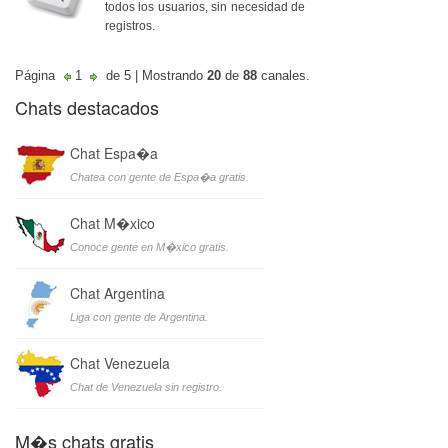
todos los usuarios, sin necesidad de
registros.
Página
1
de 5 | Mostrando
20
de
88
canales.
Chats destacados
Chat Espa�a
Chatea con gente de Espa�a gratis.
Chat M�xico
Conoce gente en M�xico gratis.
Chat Argentina
Liga con gente de Argentina.
Chat Venezuela
Chat de Venezuela sin registro.
M�s chats gratis