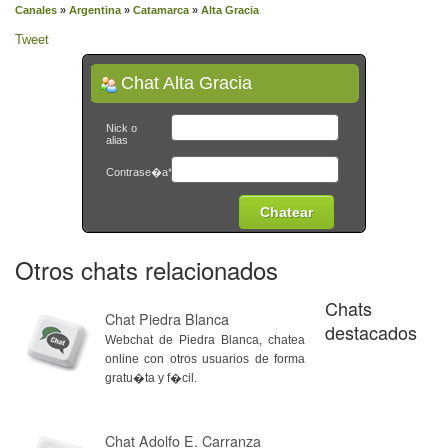
Canales
»
Argentina
»
Catamarca
»
Alta Gracia
Tweet
Chat Alta Gracia
Nick o
alias
Contrase�a*
Otros chats relacionados
Chats
Chat Piedra Blanca
destacados
Webchat de Piedra Blanca, chatea
online con otros usuarios de forma
gratu�ta y f�cil.
Chat Adolfo E. Carranza