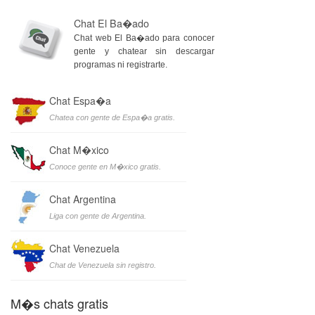
Chat El Ba�ado
Chat web El Ba�ado para conocer
gente y chatear sin descargar
programas ni registrarte.
Chat Espa�a
Chatea con gente de Espa�a gratis.
Chat M�xico
Conoce gente en M�xico gratis.
Chat Argentina
Liga con gente de Argentina.
Chat Venezuela
Chat de Venezuela sin registro.
M�s chats gratis