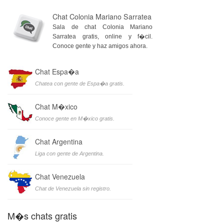
Chat Colonia Mariano Sarratea
Sala de chat Colonia Mariano
Sarratea gratis, online y f�cil.
Conoce gente y haz amigos ahora.
Chat Espa�a
Chatea con gente de Espa�a gratis.
Chat M�xico
Conoce gente en M�xico gratis.
Chat Argentina
Liga con gente de Argentina.
Chat Venezuela
Chat de Venezuela sin registro.
M�s chats gratis