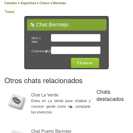
Canales
»
Argentina
»
Chaco
»
Bermejo
Tweet
Chat Bermejo
Nick o
alias
Contrase�a*
Otros chats relacionados
Chats
Chat La Verde
destacados
Entra en La Verde para chatear y
conocer gente como t�, comparte
tus vivencias.
Chat Puerto Bermejo