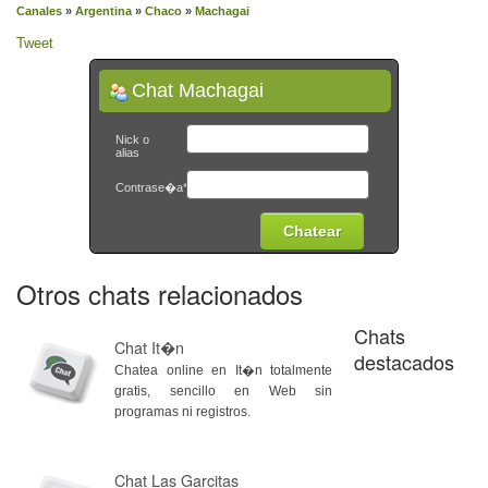
Canales
»
Argentina
»
Chaco
»
Machagai
Tweet
Chat Machagai
Nick o
alias
Contrase�a*
Otros chats relacionados
Chats
Chat It�n
destacados
Chatea online en It�n totalmente
gratis, sencillo en Web sin
programas ni registros.
Chat Las Garcitas