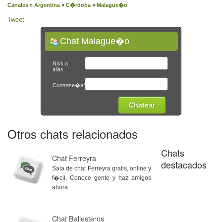
Canales
»
Argentina
»
C�rdoba
»
Malague�o
Tweet
Chat Malague�o
Nick o
alias
Contrase�a*
Otros chats relacionados
Chats
Chat Ferreyra
destacados
Sala de chat Ferreyra gratis, online y
f�cil. Conoce gente y haz amigos
ahora.
Chat Ballesteros