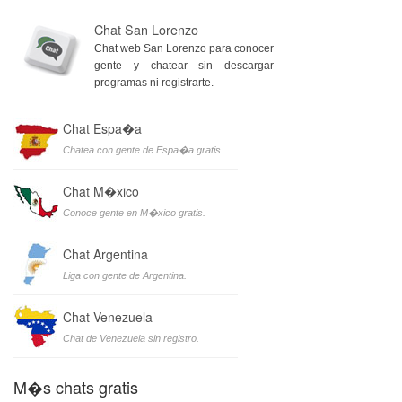
Chat San Lorenzo
Chat web San Lorenzo para conocer
gente y chatear sin descargar
programas ni registrarte.
Chat Espa�a
Chatea con gente de Espa�a gratis.
Chat M�xico
Conoce gente en M�xico gratis.
Chat Argentina
Liga con gente de Argentina.
Chat Venezuela
Chat de Venezuela sin registro.
M�s chats gratis