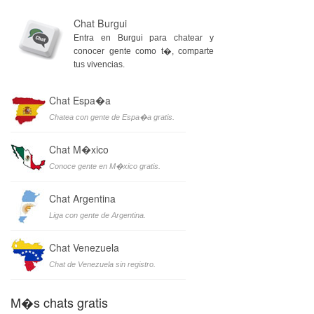
Chat Burgui
Entra en Burgui para chatear y
conocer gente como t�, comparte
tus vivencias.
Chat Espa�a
Chatea con gente de Espa�a gratis.
Chat M�xico
Conoce gente en M�xico gratis.
Chat Argentina
Liga con gente de Argentina.
Chat Venezuela
Chat de Venezuela sin registro.
M�s chats gratis