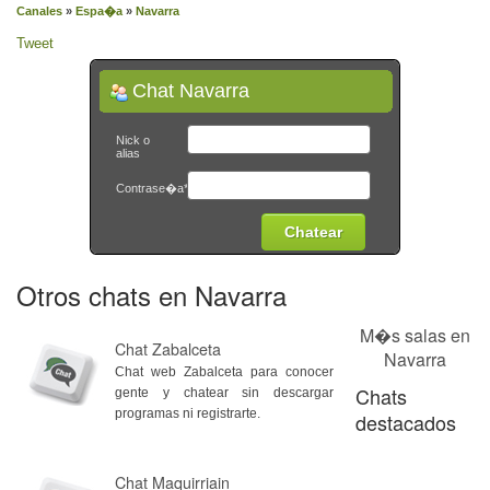
Canales
»
Espa�a
»
Navarra
Tweet
Chat Navarra
Nick o
alias
Contrase�a*
Otros chats en Navarra
M�s salas en
Chat Zabalceta
Navarra
Chat web Zabalceta para conocer
Chats
gente y chatear sin descargar
programas ni registrarte.
destacados
Chat Maquirriain