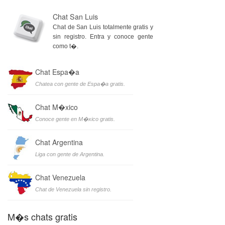
Chat San Luis
Chat de San Luis totalmente gratis y
sin registro. Entra y conoce gente
como t�.
Chat Espa�a
Chatea con gente de Espa�a gratis.
Chat M�xico
Conoce gente en M�xico gratis.
Chat Argentina
Liga con gente de Argentina.
Chat Venezuela
Chat de Venezuela sin registro.
M�s chats gratis