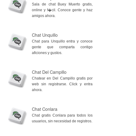
Sala de chat Buey Muerto gratis,
online y f�cil. Conoce gente y haz
amigos ahora.
Chat Unquillo
Chat para Unquillo entra y conoce
gente que comparta contigo
aficiones y gustos.
Chat Del Campillo
Chatear en Del Campillo gratis por
web sin registrarse. Click y entra
ahora.
Chat Conlara
Chat gratis Conlara para todos los
usuarios, sin necesidad de registros.