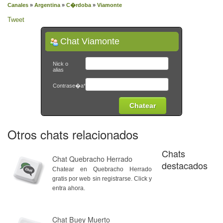
Canales
»
Argentina
»
C�rdoba
»
Viamonte
Tweet
Chat Viamonte
Nick o
alias
Contrase�a*
Otros chats relacionados
Chats
Chat Quebracho Herrado
destacados
Chatear en Quebracho Herrado
gratis por web sin registrarse. Click y
entra ahora.
Chat Buey Muerto