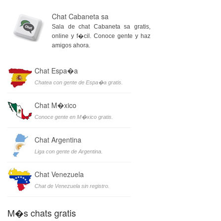
Chat Cabaneta sa
Sala de chat Cabaneta sa gratis,
online y f�cil. Conoce gente y haz
amigos ahora.
Chat Espa�a
Chatea con gente de Espa�a gratis.
Chat M�xico
Conoce gente en M�xico gratis.
Chat Argentina
Liga con gente de Argentina.
Chat Venezuela
Chat de Venezuela sin registro.
M�s chats gratis