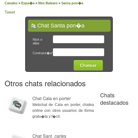
Canales
»
Espa�a
»
Illes Balears
»
Santa pon�a
Tweet
Chat Santa pon�a
Nick o
alias
Contrase�a*
Otros chats relacionados
Chats
Chat Cala en porter
destacados
Webchat de Cala en porter, chatea
online con otros usuarios de forma
gratu�ta y f�cil.
Chat Sant. carles