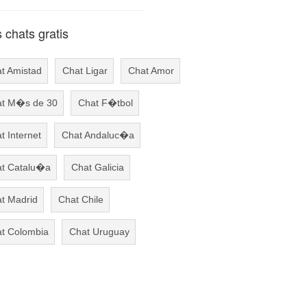
chats gratis
t Amistad
Chat Ligar
Chat Amor
t M�s de 30
Chat F�tbol
t Internet
Chat Andaluc�a
t Catalu�a
Chat Galicia
t Madrid
Chat Chile
t Colombia
Chat Uruguay