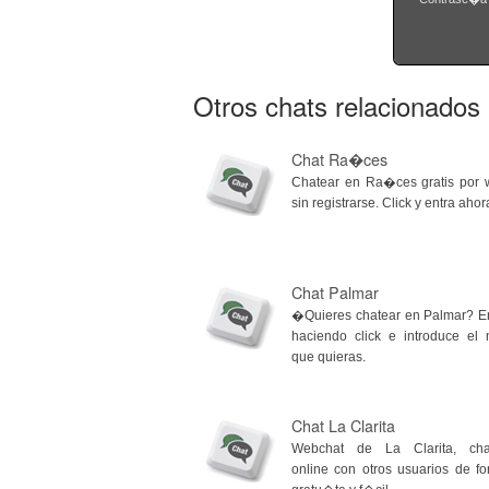
Otros chats relacionados
Chat Ra�ces
Chatear en Ra�ces gratis por
sin registrarse. Click y entra ahor
Chat Palmar
�Quieres chatear en Palmar? E
haciendo click e introduce el 
que quieras.
Chat La Clarita
Webchat de La Clarita, cha
online con otros usuarios de f