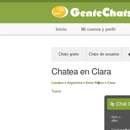
Inicio
Mi cuenta y perfil
Chats gratis
Chats de usuarios
�
Chatea en Clara
Canales
»
Argentina
»
Entre R�os
»
Clara
Tweet
Chat 
Nick o
alias
Contrase�a