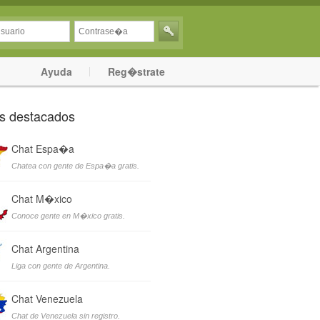
Ayuda
Reg�strate
s destacados
Chat Espa�a
Chatea con gente de Espa�a gratis.
Chat M�xico
Conoce gente en M�xico gratis.
Chat Argentina
Liga con gente de Argentina.
Chat Venezuela
Chat de Venezuela sin registro.