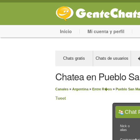
Inicio
Mi cuenta y perfil
Chats gratis
Chats de usuarios
�
Chatea en Pueblo Sa
Canales
»
Argentina
»
Entre R�os
»
Pueblo San Ma
Tweet
Chat 
Nick o
alias
Contrase�a