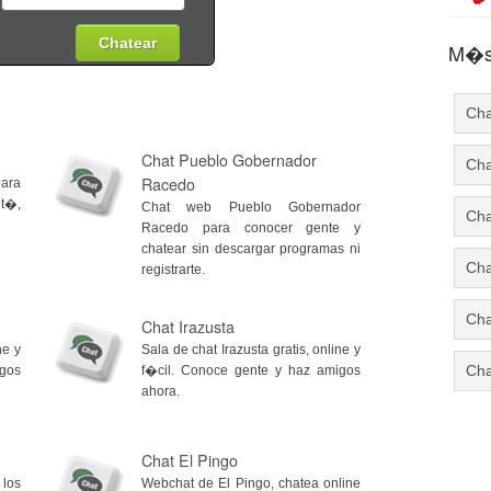
M�s 
Cha
Chat Pueblo Gobernador
Cha
Racedo
ara
 t�,
Chat web Pueblo Gobernador
Cha
Racedo para conocer gente y
chatear sin descargar programas ni
Cha
registrarte.
Cha
Chat Irazusta
ne y
Sala de chat Irazusta gratis, online y
Cha
igos
f�cil. Conoce gente y haz amigos
ahora.
Chat El Pingo
 los
Webchat de El Pingo, chatea online