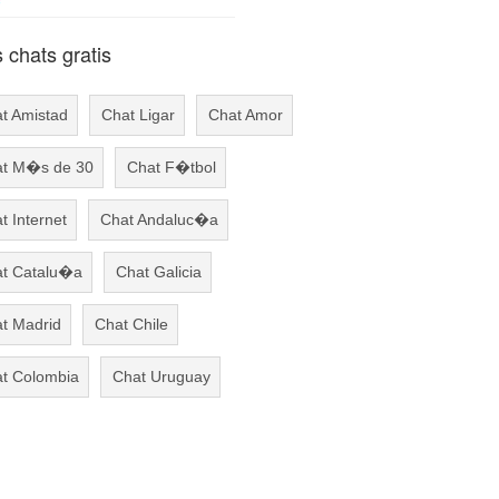
chats gratis
t Amistad
Chat Ligar
Chat Amor
t M�s de 30
Chat F�tbol
t Internet
Chat Andaluc�a
t Catalu�a
Chat Galicia
t Madrid
Chat Chile
t Colombia
Chat Uruguay