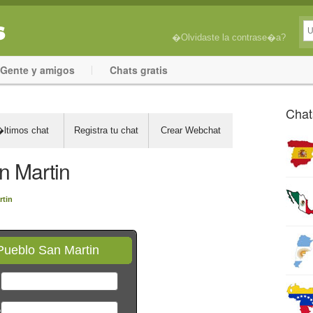
�Olvidaste la contrase�a?
Gente y amigos
Chats gratis
Chat
ltimos chat
Registra tu chat
Crear Webchat
n Martin
rtin
Pueblo San Martin
*