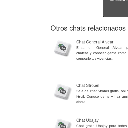
Otros chats relacionados
Chat General Alvear
Entra en General Alvear p
chatear y conocer gente como
comparte tus vivencias.
Chat Strobel
Sala de chat Strobel gratis, onli
f�cil. Conoce gente y haz am
ahora.
Chat Ubajay
Chat gratis Ubajay para todos