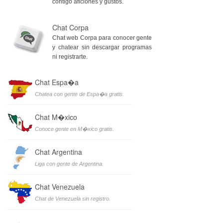
contigo aficiones y gustos.
Chat Corpa
Chat web Corpa para conocer gente
y chatear sin descargar programas
ni registrarte.
Chat Espa�a
Chatea con gente de Espa�a gratis.
Chat M�xico
Conoce gente en M�xico gratis.
Chat Argentina
Liga con gente de Argentina.
Chat Venezuela
Chat de Venezuela sin registro.