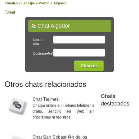
Canales
»
Espa�a
»
Madrid
»
Algodor
Tweet
Chat Algodor
Nick o
alias
Contrase�a*
Otros chats relacionados
Chats
Chat Tielmes
destacados
Chatea online en Tielmes totalmente
gratis, sencillo en Web sin
programas ni registros.
Chat San Sebasti�n de los