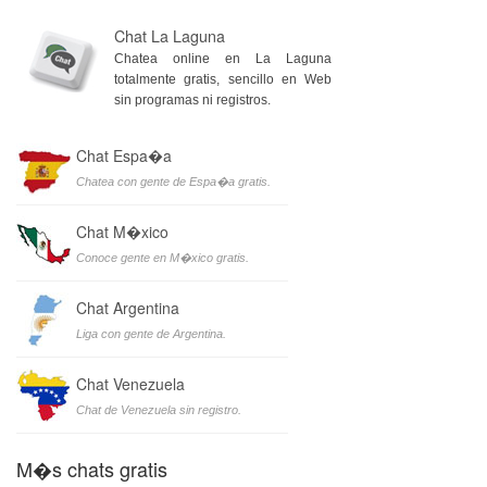
Chat La Laguna
Chatea online en La Laguna
totalmente gratis, sencillo en Web
sin programas ni registros.
Chat Espa�a
Chatea con gente de Espa�a gratis.
Chat M�xico
Conoce gente en M�xico gratis.
Chat Argentina
Liga con gente de Argentina.
Chat Venezuela
Chat de Venezuela sin registro.
M�s chats gratis