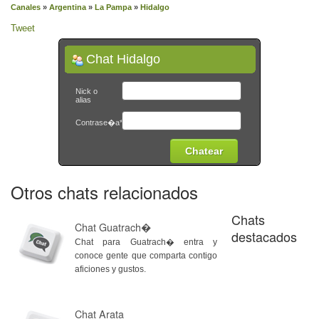
Canales
»
Argentina
»
La Pampa
»
Hidalgo
Tweet
Chat Hidalgo
Nick o
alias
Contrase�a*
Otros chats relacionados
Chats
Chat Guatrach�
destacados
Chat para Guatrach� entra y
conoce gente que comparta contigo
aficiones y gustos.
Chat Arata