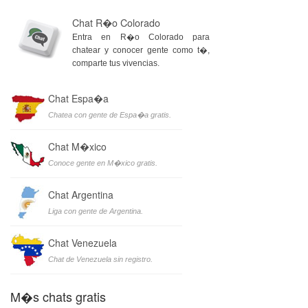
Chat R�o Colorado
Entra en R�o Colorado para
chatear y conocer gente como t�,
comparte tus vivencias.
Chat Espa�a
Chatea con gente de Espa�a gratis.
Chat M�xico
Conoce gente en M�xico gratis.
Chat Argentina
Liga con gente de Argentina.
Chat Venezuela
Chat de Venezuela sin registro.
M�s chats gratis