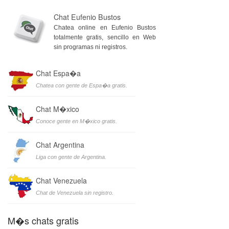
Chat Eufenio Bustos
Chatea online en Eufenio Bustos
totalmente gratis, sencillo en Web
sin programas ni registros.
Chat Espa�a
Chatea con gente de Espa�a gratis.
Chat M�xico
Conoce gente en M�xico gratis.
Chat Argentina
Liga con gente de Argentina.
Chat Venezuela
Chat de Venezuela sin registro.
M�s chats gratis