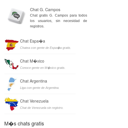
Chat G. Campos
Chat gratis G. Campos para todos
los usuarios, sin necesidad de
registros.
Chat Espa�a
Chatea con gente de Espa�a gratis.
Chat M�xico
Conoce gente en M�xico gratis.
Chat Argentina
Liga con gente de Argentina.
Chat Venezuela
Chat de Venezuela sin registro.
M�s chats gratis