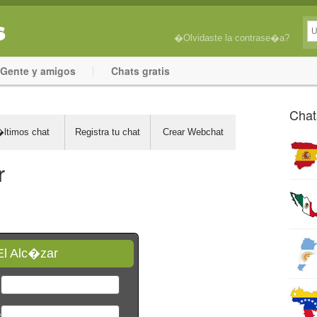
�Olvidaste la contrase�a?
Gente y amigos
Chats gratis
Chat
ltimos chat
Registra tu chat
Crear Webchat
r
El Alc�zar
*