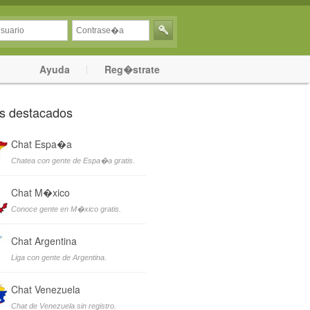
Ayuda
Reg�strate
s destacados
Chat Espa�a
Chatea con gente de Espa�a gratis.
Chat M�xico
Conoce gente en M�xico gratis.
Chat Argentina
Liga con gente de Argentina.
Chat Venezuela
Chat de Venezuela sin registro.