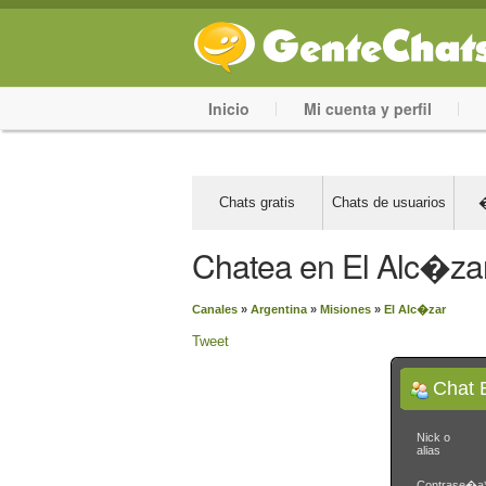
Inicio
Mi cuenta y perfil
Chats gratis
Chats de usuarios
�
Chatea en El Alc�za
Canales
»
Argentina
»
Misiones
»
El Alc�zar
Tweet
Chat 
Nick o
alias
Contrase�a