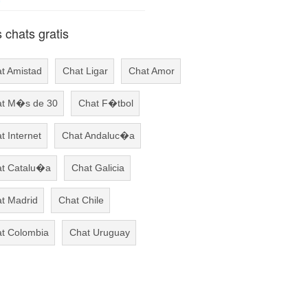
chats gratis
t Amistad
Chat Ligar
Chat Amor
t M�s de 30
Chat F�tbol
t Internet
Chat Andaluc�a
t Catalu�a
Chat Galicia
t Madrid
Chat Chile
t Colombia
Chat Uruguay