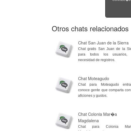
Otros chats relacionados
Chat San Juan de la Sierra
Chat gratis San Juan de la Si
para todos los usuarios, 
necesidad de registros.
Chat Moteagudo
Chat para Moteagudo entr
conoce gente que comparta con
aficiones y gustos.
Chat Colonia Mar�a
Magdalena
Chat para Colonia Ma