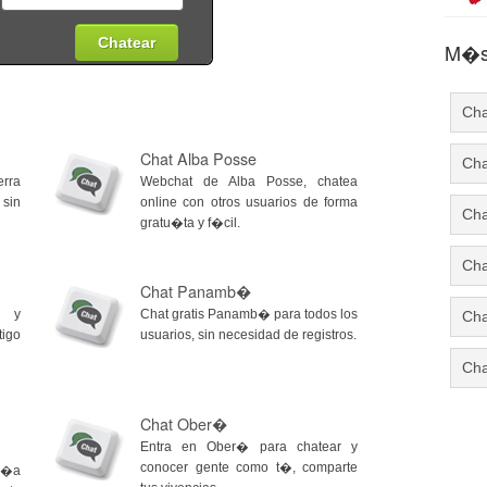
M�s 
Cha
Chat Alba Posse
Cha
erra
Webchat de Alba Posse, chatea
sin
online con otros usuarios de forma
Cha
gratu�ta y f�cil.
Cha
Chat Panamb�
a y
Chat gratis Panamb� para todos los
Cha
tigo
usuarios, sin necesidad de registros.
Cha
Chat Ober�
Entra en Ober� para chatear y
conocer gente como t�, comparte
r�a