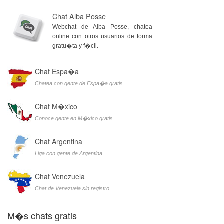
Chat Alba Posse
Webchat de Alba Posse, chatea
online con otros usuarios de forma
gratu�ta y f�cil.
Chat Espa�a
Chatea con gente de Espa�a gratis.
Chat M�xico
Conoce gente en M�xico gratis.
Chat Argentina
Liga con gente de Argentina.
Chat Venezuela
Chat de Venezuela sin registro.
M�s chats gratis