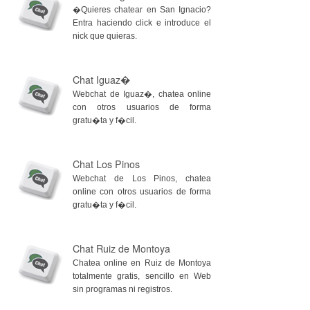
�Quieres chatear en San Ignacio?
Entra haciendo click e introduce el
nick que quieras.
Chat Iguaz�
Webchat de Iguaz�, chatea online
con otros usuarios de forma
gratu�ta y f�cil.
Chat Los Pinos
Webchat de Los Pinos, chatea
online con otros usuarios de forma
gratu�ta y f�cil.
Chat Ruiz de Montoya
Chatea online en Ruiz de Montoya
totalmente gratis, sencillo en Web
sin programas ni registros.