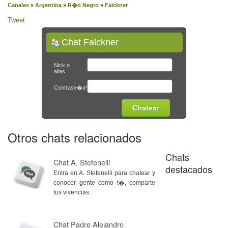
Canales
»
Argentina
»
R�o Negro
»
Falckner
Tweet
Chat Falckner
Nick o
alias
Contrase�a*
Otros chats relacionados
Chats
Chat A. Stefenelli
destacados
Entra en A. Stefenelli para chatear y
conocer gente como t�, comparte
tus vivencias.
Chat Padre Alejandro