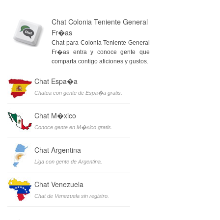
Chat Colonia Teniente General
Fr�as
Chat para Colonia Teniente General
Fr�as entra y conoce gente que
comparta contigo aficiones y gustos.
Chat Espa�a
Chatea con gente de Espa�a gratis.
Chat M�xico
Conoce gente en M�xico gratis.
Chat Argentina
Liga con gente de Argentina.
Chat Venezuela
Chat de Venezuela sin registro.