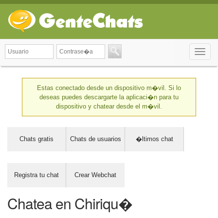
Toggle
naviga
Estas conectado desde un dispositivo m�vil. Si lo
deseas puedes descargarte la aplicaci�n para tu
dispositivo y chatear desde el m�vil.
Chats gratis
Chats de usuarios
�ltimos chat
Registra tu chat
Crear Webchat
Chatea en Chiriqu�