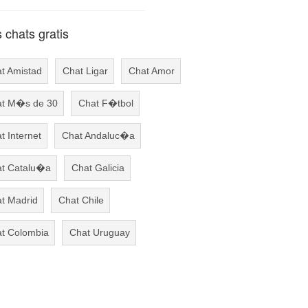
chats gratis
t Amistad
Chat Ligar
Chat Amor
t M�s de 30
Chat F�tbol
t Internet
Chat Andaluc�a
t Catalu�a
Chat Galicia
t Madrid
Chat Chile
t Colombia
Chat Uruguay