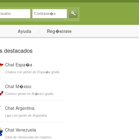
Ayuda
Reg�strate
s destacados
Chat Espa�a
Chatea con gente de Espa�a gratis.
Chat M�xico
Conoce gente en M�xico gratis.
Chat Argentina
Liga con gente de Argentina.
Chat Venezuela
Chat de Venezuela sin registro.