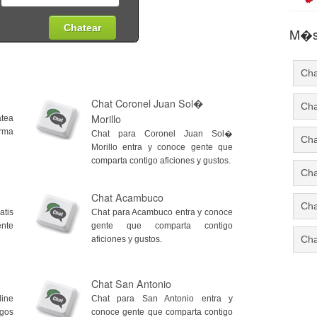
M�s 
Cha
Chat Coronel Juan Sol�
Cha
Morillo
tea
orma
Chat para Coronel Juan Sol�
Cha
Morillo entra y conoce gente que
comparta contigo aficiones y gustos.
Cha
Chat Acambuco
Cha
atis
Chat para Acambuco entra y conoce
ente
gente que comparta contigo
Cha
aficiones y gustos.
Chat San Antonio
line
Chat para San Antonio entra y
igos
conoce gente que comparta contigo