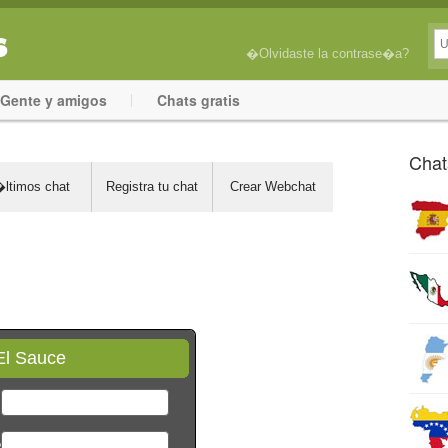
�Olvidaste la contrase�a?
Gente y amigos
Chats gratis
Chat
ltimos chat
Registra tu chat
Crear Webchat
El Sauce
*