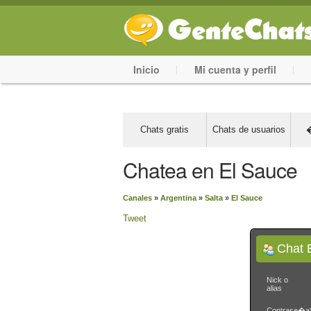
Inicio
Mi cuenta y perfil
Chats gratis
Chats de usuarios
�
Chatea en El Sauce
Canales
»
Argentina
»
Salta
»
El Sauce
Tweet
Chat 
Nick o
alias
Contrase�a