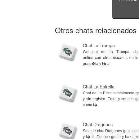
Otros chats relacionados
Chat La Trampa
Webchat de La Trampa, cha
online con otros usuarios de f
gratu�ta y f�cil.
Chat La Estrella
Chat de La Estrella totalmente gr
y sin registro. Entra y conoce g
como t�.
Chat Dragones
Sala de chat Dragones gratis, on
y f�cil. Conoce gente y haz am