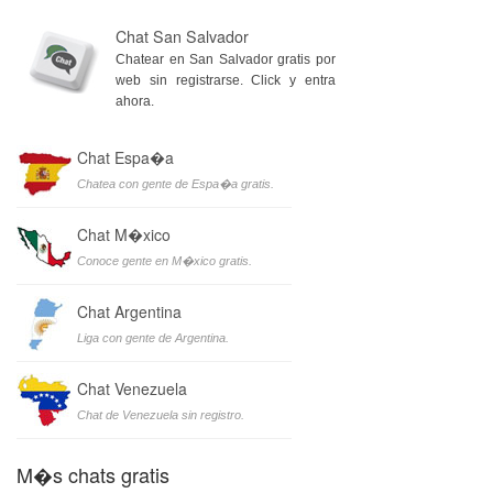
Chat San Salvador
Chatear en San Salvador gratis por
web sin registrarse. Click y entra
ahora.
Chat Espa�a
Chatea con gente de Espa�a gratis.
Chat M�xico
Conoce gente en M�xico gratis.
Chat Argentina
Liga con gente de Argentina.
Chat Venezuela
Chat de Venezuela sin registro.
M�s chats gratis