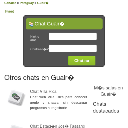
Canales
»
Paraguay
»
Guair�
Tweet
Chat Guair�
Nick o
alias
Contrase�a*
Otros chats en Guair�
M�s salas en
Chat Villa Rica
Guair�
Chat web Villa Rica para conocer
Chats
gente y chatear sin descargar
programas ni registrarte.
destacados
Chat Estaci�n Jos� Fassardi