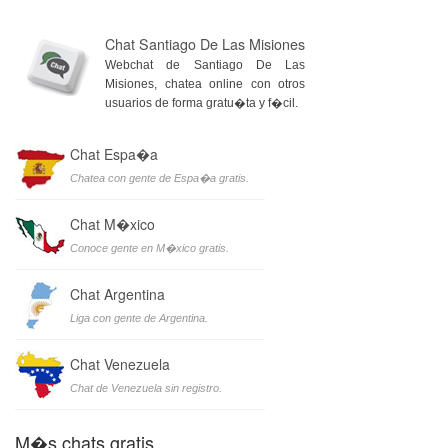
Chat Santiago De Las Misiones
Webchat de Santiago De Las
Misiones, chatea online con otros
usuarios de forma gratu�ta y f�cil.
Chat Espa�a
Chatea con gente de Espa�a gratis.
Chat M�xico
Conoce gente en M�xico gratis.
Chat Argentina
Liga con gente de Argentina.
Chat Venezuela
Chat de Venezuela sin registro.
M�s chats gratis