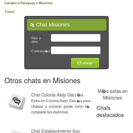
Canales
»
Paraguay
»
Misiones
Tweet
Chat Misiones
Nick o
alias
Contrase�a*
Otros chats en Misiones
M�s salas en
Chat Colonia Alejo Garc�a
Misiones
Entra en Colonia Alejo Garc�a para
Chats
chatear y conocer gente como t�,
comparte tus vivencias.
destacados
Chat Establecimiento San