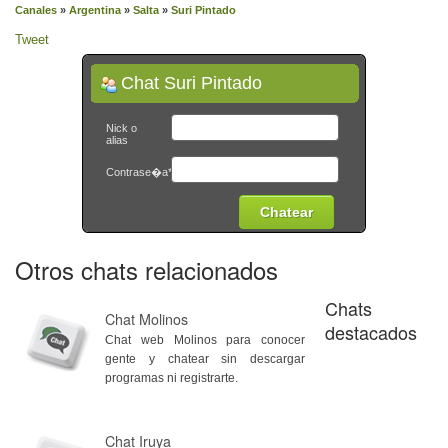
Canales
»
Argentina
»
Salta
»
Suri Pintado
Tweet
Chat Suri Pintado
Nick o
alias
Contrase�a*
Otros chats relacionados
Chats
Chat Molinos
destacados
Chat web Molinos para conocer
gente y chatear sin descargar
programas ni registrarte.
Chat Iruya