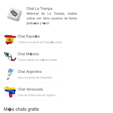
Chat La Trampa
Webchat de La Trampa, chatea
online con otros usuarios de forma
gratu�ta y f�cil.
Chat Espa�a
Chatea con gente de Espa�a gratis.
Chat M�xico
Conoce gente en M�xico gratis.
Chat Argentina
Liga con gente de Argentina.
Chat Venezuela
Chat de Venezuela sin registro.
M�s chats gratis