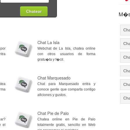
M�s 
Cha
Chat La Isla
Cha
por
Webchat de La Isla, chatea online
ntra
con otros usuarios de forma
Cha
gratu�ta y f�cil.
Cha
Chat Marquesado
atea
Chat para Marquesado entra y
Cha
orma
conoce gente que comparta contigo
aficiones y gustos.
Cha
Chat Pie de Palo
ar?
Chatea online en Pie de Palo
e el
totalmente gratis, sencillo en Web