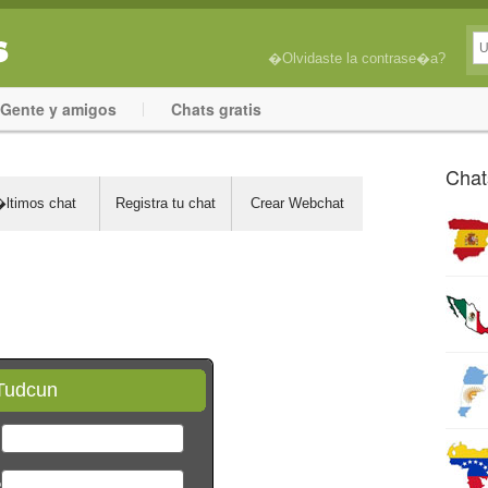
�Olvidaste la contrase�a?
Gente y amigos
Chats gratis
Chat
ltimos chat
Registra tu chat
Crear Webchat
Tudcun
*