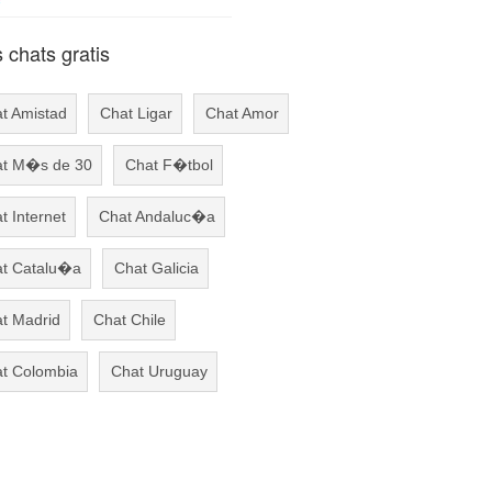
chats gratis
t Amistad
Chat Ligar
Chat Amor
t M�s de 30
Chat F�tbol
t Internet
Chat Andaluc�a
t Catalu�a
Chat Galicia
t Madrid
Chat Chile
t Colombia
Chat Uruguay