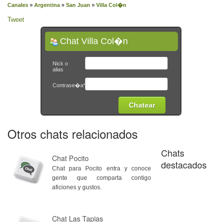
Canales
»
Argentina
»
San Juan
»
Villa Col�n
Tweet
Chat Villa Col�n
Nick o
alias
Contrase�a*
Otros chats relacionados
Chats
Chat Pocito
destacados
Chat para Pocito entra y conoce
gente que comparta contigo
aficiones y gustos.
Chat Las Tapias