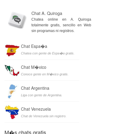
Chat A. Quiroga
Chatea online en A. Quiroga
totalmente gratis, sencillo en Web
sin programas ni registros.
Chat Espa�a
Chatea con gente de Espa�a gratis.
Chat M�xico
Conoce gente en M�xico gratis.
Chat Argentina
Liga con gente de Argentina.
Chat Venezuela
Chat de Venezuela sin registro.
M�s chats gratis