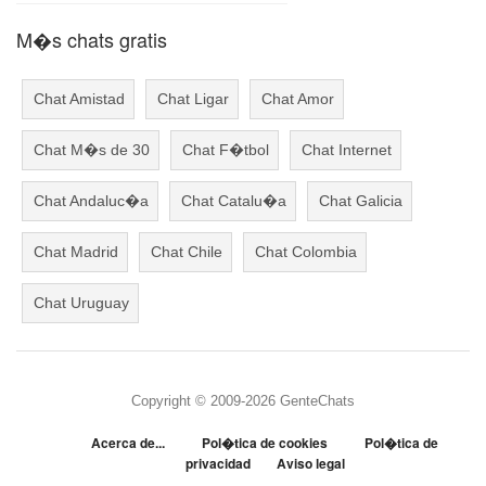
M�s chats gratis
Chat Amistad
Chat Ligar
Chat Amor
Chat M�s de 30
Chat F�tbol
Chat Internet
Chat Andaluc�a
Chat Catalu�a
Chat Galicia
Chat Madrid
Chat Chile
Chat Colombia
Chat Uruguay
Copyright © 2009-2026 GenteChats
Acerca de...
Pol�tica de cookies
Pol�tica de
privacidad
Aviso legal