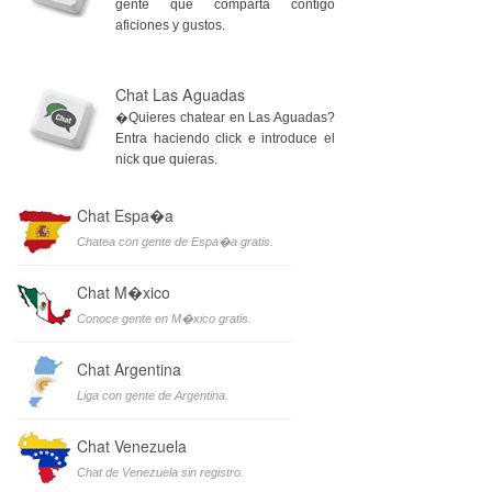
gente que comparta contigo
aficiones y gustos.
Chat Las Aguadas
�Quieres chatear en Las Aguadas?
Entra haciendo click e introduce el
nick que quieras.
Chat Espa�a
Chatea con gente de Espa�a gratis.
Chat M�xico
Conoce gente en M�xico gratis.
Chat Argentina
Liga con gente de Argentina.
Chat Venezuela
Chat de Venezuela sin registro.