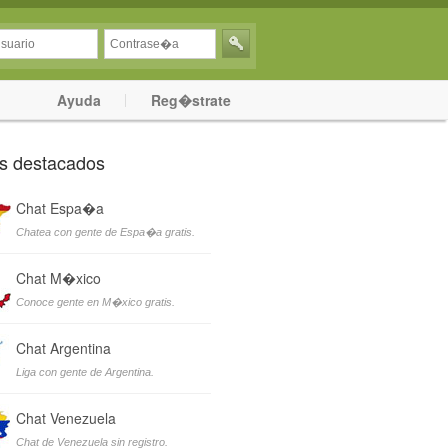
Ayuda
Reg�strate
s destacados
Chat Espa�a
Chatea con gente de Espa�a gratis.
Chat M�xico
Conoce gente en M�xico gratis.
Chat Argentina
Liga con gente de Argentina.
Chat Venezuela
Chat de Venezuela sin registro.