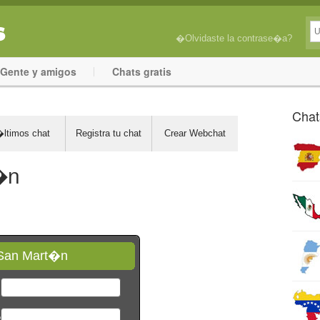
�Olvidaste la contrase�a?
Gente y amigos
Chats gratis
Chat
ltimos chat
Registra tu chat
Crear Webchat
�n
San Mart�n
*