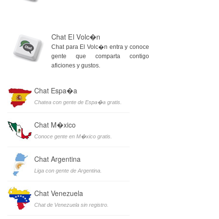
Chat El Volc�n
Chat para El Volc�n entra y conoce
gente que comparta contigo
aficiones y gustos.
Chat Espa�a
Chatea con gente de Espa�a gratis.
Chat M�xico
Conoce gente en M�xico gratis.
Chat Argentina
Liga con gente de Argentina.
Chat Venezuela
Chat de Venezuela sin registro.