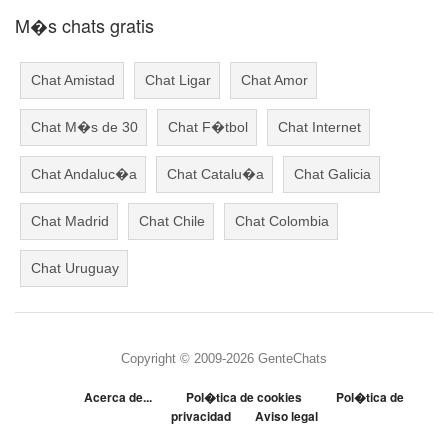
M�s chats gratis
Chat Amistad
Chat Ligar
Chat Amor
Chat M�s de 30
Chat F�tbol
Chat Internet
Chat Andaluc�a
Chat Catalu�a
Chat Galicia
Chat Madrid
Chat Chile
Chat Colombia
Chat Uruguay
Copyright © 2009-2026 GenteChats
Acerca de...
Pol�tica de cookies
Pol�tica de
privacidad
Aviso legal