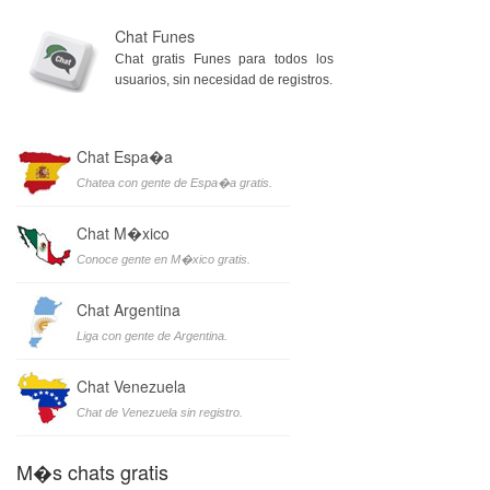
Chat Funes
Chat gratis Funes para todos los
usuarios, sin necesidad de registros.
Chat Espa�a
Chatea con gente de Espa�a gratis.
Chat M�xico
Conoce gente en M�xico gratis.
Chat Argentina
Liga con gente de Argentina.
Chat Venezuela
Chat de Venezuela sin registro.
M�s chats gratis