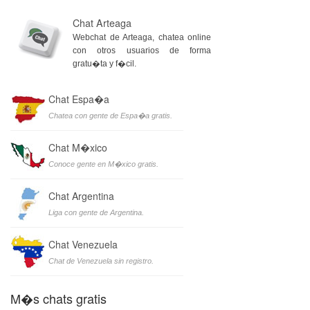
Chat Arteaga
Webchat de Arteaga, chatea online
con otros usuarios de forma
gratu�ta y f�cil.
Chat Espa�a
Chatea con gente de Espa�a gratis.
Chat M�xico
Conoce gente en M�xico gratis.
Chat Argentina
Liga con gente de Argentina.
Chat Venezuela
Chat de Venezuela sin registro.
M�s chats gratis