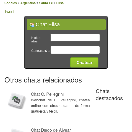
Canales
»
Argentina
»
Santa Fe
»
Elisa
Tweet
Chat Elisa
Nick o
alias
Contrase�a*
Otros chats relacionados
Chats
Chat C. Pellegrini
destacados
Webchat de C. Pellegrini, chatea
online con otros usuarios de forma
gratu�ta y f�cil.
Chat Diego de Alvear