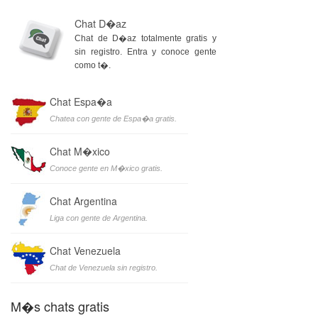
Chat D�az
Chat de D�az totalmente gratis y
sin registro. Entra y conoce gente
como t�.
Chat Espa�a
Chatea con gente de Espa�a gratis.
Chat M�xico
Conoce gente en M�xico gratis.
Chat Argentina
Liga con gente de Argentina.
Chat Venezuela
Chat de Venezuela sin registro.
M�s chats gratis