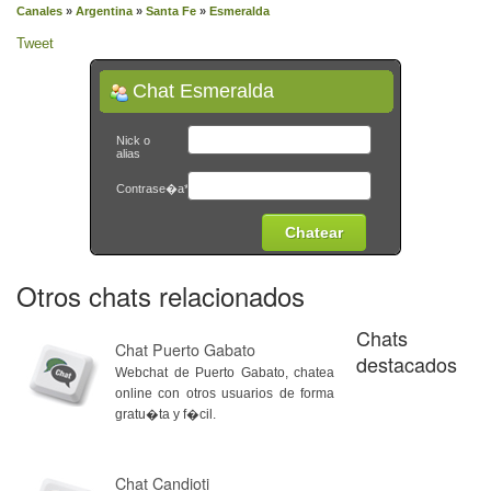
Canales
»
Argentina
»
Santa Fe
»
Esmeralda
Tweet
Chat Esmeralda
Nick o
alias
Contrase�a*
Otros chats relacionados
Chats
Chat Puerto Gabato
destacados
Webchat de Puerto Gabato, chatea
online con otros usuarios de forma
gratu�ta y f�cil.
Chat Candioti