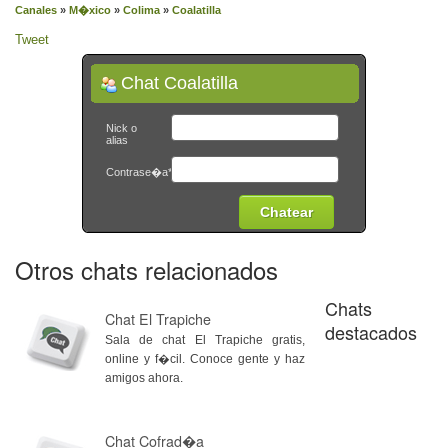
Canales
»
M�xico
»
Colima
»
Coalatilla
Tweet
Chat Coalatilla
Nick o
alias
Contrase�a*
Otros chats relacionados
Chats
Chat El Trapiche
destacados
Sala de chat El Trapiche gratis,
online y f�cil. Conoce gente y haz
amigos ahora.
Chat Cofrad�a