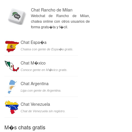
Chat Rancho de Milan
Webchat de Rancho de Milan,
chatea online con otros usuarios de
forma gratu�ta y f�cil.
Chat Espa�a
Chatea con gente de Espa�a gratis.
Chat M�xico
Conoce gente en M�xico gratis.
Chat Argentina
Liga con gente de Argentina.
Chat Venezuela
Chat de Venezuela sin registro.
M�s chats gratis