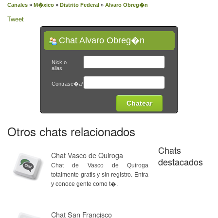
Canales
»
M�xico
»
Distrito Federal
»
Alvaro Obreg�n
Tweet
Chat Alvaro Obreg�n
Nick o
alias
Contrase�a*
Otros chats relacionados
Chats
Chat Vasco de Quiroga
destacados
Chat de Vasco de Quiroga
totalmente gratis y sin registro. Entra
y conoce gente como t�.
Chat San Francisco