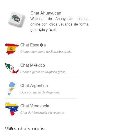
Chat Ahuayucan
Webchat de Ahuayucan, chatea
online con otros usuarios de forma
gratu�ta y f�cil.
Chat Espa�a
Chatea con gente de Espa�a gratis.
Chat M�xico
Conoce gente en M�xico gratis.
Chat Argentina
Liga con gente de Argentina.
Chat Venezuela
Chat de Venezuela sin registro.
M�s chats gratis