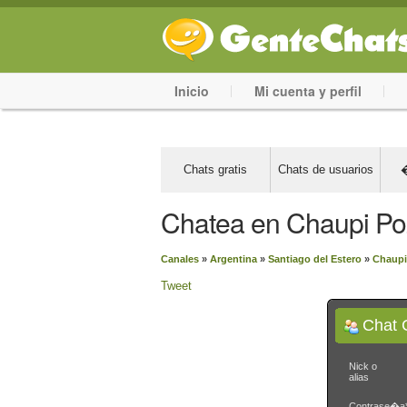
Inicio
Mi cuenta y perfil
Chats gratis
Chats de usuarios
�
Chatea en Chaupi P
Canales
»
Argentina
»
Santiago del Estero
»
Chaupi
Tweet
Chat 
Nick o
alias
Contrase�a