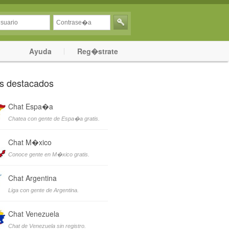
Ayuda
Reg�strate
s destacados
Chat Espa�a
Chatea con gente de Espa�a gratis.
Chat M�xico
Conoce gente en M�xico gratis.
Chat Argentina
Liga con gente de Argentina.
Chat Venezuela
Chat de Venezuela sin registro.