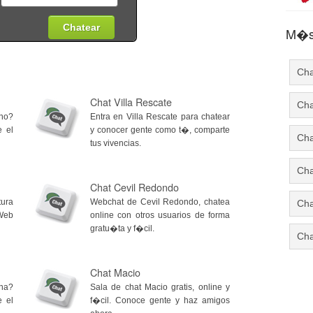
M�s 
Cha
Chat Villa Rescate
Cha
no?
Entra en Villa Rescate para chatear
e el
y conocer gente como t�, comparte
Cha
tus vivencias.
Cha
Chat Cevil Redondo
ura
Webchat de Cevil Redondo, chatea
Cha
 Web
online con otros usuarios de forma
gratu�ta y f�cil.
Cha
Chat Macio
na?
Sala de chat Macio gratis, online y
e el
f�cil. Conoce gente y haz amigos