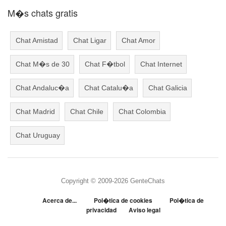
M�s chats gratis
Chat Amistad
Chat Ligar
Chat Amor
Chat M�s de 30
Chat F�tbol
Chat Internet
Chat Andaluc�a
Chat Catalu�a
Chat Galicia
Chat Madrid
Chat Chile
Chat Colombia
Chat Uruguay
Copyright © 2009-2026 GenteChats
Acerca de...
Pol�tica de cookies
Pol�tica de
privacidad
Aviso legal