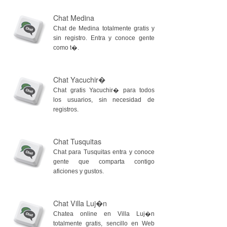
Chat Medina
Chat de Medina totalmente gratis y
sin registro. Entra y conoce gente
como t�.
Chat Yacuchir�
Chat gratis Yacuchir� para todos
los usuarios, sin necesidad de
registros.
Chat Tusquitas
Chat para Tusquitas entra y conoce
gente que comparta contigo
aficiones y gustos.
Chat Villa Luj�n
Chatea online en Villa Luj�n
totalmente gratis, sencillo en Web