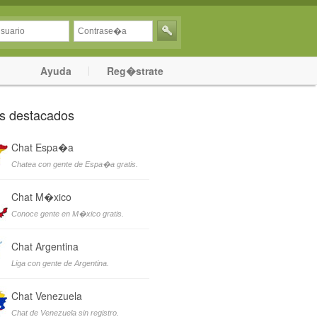
Ayuda
Reg�strate
s destacados
Chat Espa�a
Chatea con gente de Espa�a gratis.
Chat M�xico
Conoce gente en M�xico gratis.
Chat Argentina
Liga con gente de Argentina.
Chat Venezuela
Chat de Venezuela sin registro.