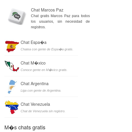
Chat Marcos Paz
Chat gratis Marcos Paz para todos
los usuarios, sin necesidad de
registros.
Chat Espa�a
Chatea con gente de Espa�a gratis.
Chat M�xico
Conoce gente en M�xico gratis.
Chat Argentina
Liga con gente de Argentina.
Chat Venezuela
Chat de Venezuela sin registro.
M�s chats gratis