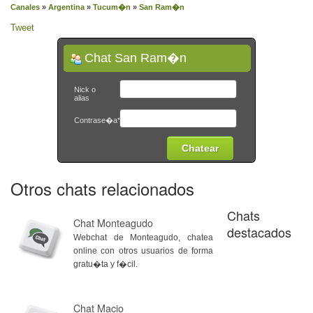
Canales
»
Argentina
»
Tucum�n
»
San Ram�n
Tweet
Chat San Ram�n
Nick o
alias
Contrase�a*
Otros chats relacionados
Chats
Chat Monteagudo
destacados
Webchat de Monteagudo, chatea
online con otros usuarios de forma
gratu�ta y f�cil.
Chat Macio