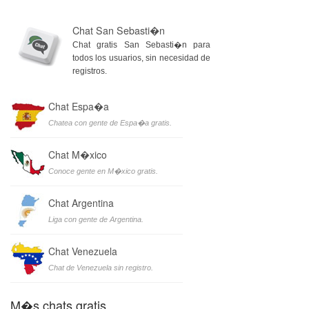
Chat San Sebasti�n
Chat gratis San Sebasti�n para
todos los usuarios, sin necesidad de
registros.
Chat Espa�a
Chatea con gente de Espa�a gratis.
Chat M�xico
Conoce gente en M�xico gratis.
Chat Argentina
Liga con gente de Argentina.
Chat Venezuela
Chat de Venezuela sin registro.
M�s chats gratis