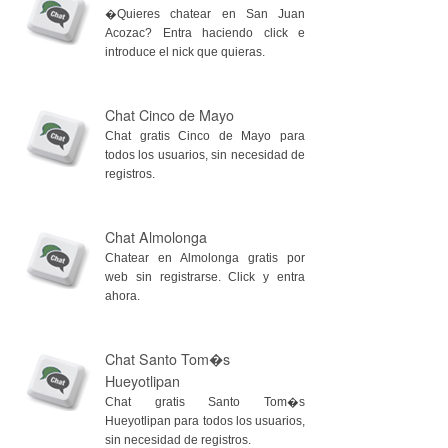
�Quieres chatear en San Juan
Acozac? Entra haciendo click e
introduce el nick que quieras.
Chat Cinco de Mayo
Chat gratis Cinco de Mayo para
todos los usuarios, sin necesidad de
registros.
Chat Almolonga
Chatear en Almolonga gratis por
web sin registrarse. Click y entra
ahora.
Chat Santo Tom�s
Hueyotlipan
Chat gratis Santo Tom�s
Hueyotlipan para todos los usuarios,
sin necesidad de registros.