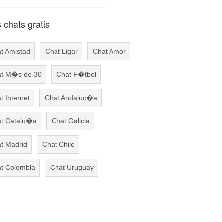
chats gratis
t Amistad
Chat Ligar
Chat Amor
t M�s de 30
Chat F�tbol
t Internet
Chat Andaluc�a
t Catalu�a
Chat Galicia
t Madrid
Chat Chile
t Colombia
Chat Uruguay