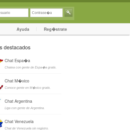
Ayuda
Reg�strate
s destacados
Chat Espa�a
Chatea con gente de Espa�a gratis.
Chat M�xico
Conoce gente en M�xico gratis.
Chat Argentina
Liga con gente de Argentina.
Chat Venezuela
Chat de Venezuela sin registro.