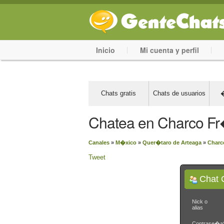
Inicio
Mi cuenta y perfil
Chats gratis
Chats de usuarios
�
Chatea en Charco F
Canales
»
M�xico
»
Quer�taro de Arteaga
»
Charc
Tweet
Chat 
Nick o
alias
Contrase�a