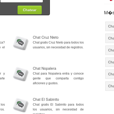
M�s 
Cha
Chat Cruz Nieto
Cha
nca?
Chat gratis Cruz Nieto para todos los
e el
usuarios, sin necesidad de registros.
Cha
Cha
Chat Nopalera
r y
Chat para Nopalera entra y conoce
Cha
rte
gente que comparta contigo
aficiones y gustos.
Cha
Chat El Sabinito
 los
Chat gratis El Sabinito para todos
ros.
los usuarios, sin necesidad de