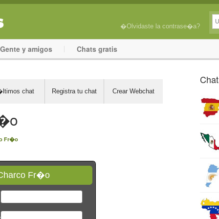
�Olvidaste la contrase�a?
Gente y amigos
Chats gratis
Chat
ltimos chat
Registra tu chat
Crear Webchat
r�o
o Fr�o
Charco Fr�o
*