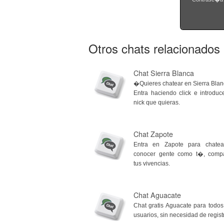
Otros chats relacionados
Chat Sierra Blanca
�Quieres chatear en Sierra Bla
Entra haciendo click e introduc
nick que quieras.
Chat Zapote
Entra en Zapote para chatea
conocer gente como t�, compa
tus vivencias.
Chat Aguacate
Chat gratis Aguacate para todos
usuarios, sin necesidad de regist