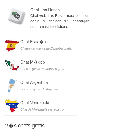
Chat Las Rosas
Chat web Las Rosas para conocer
gente y chatear sin descargar
programas ni registrarte.
Chat Espa�a
Chatea con gente de Espa�a gratis.
Chat M�xico
Conoce gente en M�xico gratis.
Chat Argentina
Liga con gente de Argentina.
Chat Venezuela
Chat de Venezuela sin registro.
M�s chats gratis