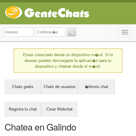
Toggle
naviga
Estas conectado desde un dispositivo m�vil. Si lo
deseas puedes descargarte la aplicaci�n para tu
dispositivo y chatear desde el m�vil.
Chats gratis
Chats de usuarios
�ltimos chat
Registra tu chat
Crear Webchat
Chatea en Galindo