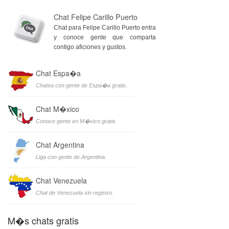
Chat Felipe Carillo Puerto
Chat para Felipe Carillo Puerto entra
y conoce gente que comparta
contigo aficiones y gustos.
Chat Espa�a
Chatea con gente de Espa�a gratis.
Chat M�xico
Conoce gente en M�xico gratis.
Chat Argentina
Liga con gente de Argentina.
Chat Venezuela
Chat de Venezuela sin registro.
M�s chats gratis