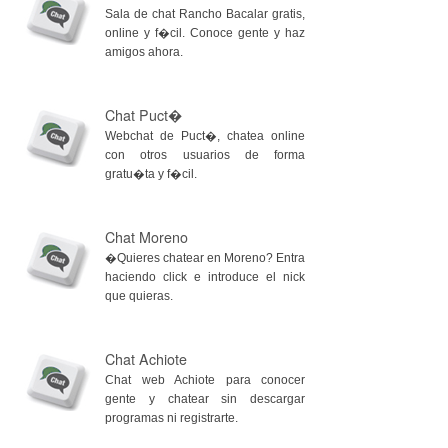
Sala de chat Rancho Bacalar gratis,
online y f�cil. Conoce gente y haz
amigos ahora.
Chat Puct�
Webchat de Puct�, chatea online
con otros usuarios de forma
gratu�ta y f�cil.
Chat Moreno
�Quieres chatear en Moreno? Entra
haciendo click e introduce el nick
que quieras.
Chat Achiote
Chat web Achiote para conocer
gente y chatear sin descargar
programas ni registrarte.